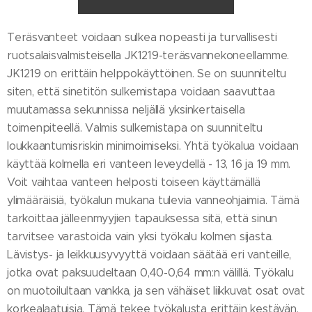
Teräsvanteet voidaan sulkea nopeasti ja turvallisesti
ruotsalaisvalmisteisella JK1219-teräsvannekoneellamme.
JK1219 on erittäin helppokäyttöinen. Se on suunniteltu
siten, että sinetitön sulkemistapa voidaan saavuttaa
muutamassa sekunnissa neljällä yksinkertaisella
toimenpiteellä. Valmis sulkemistapa on suunniteltu
loukkaantumisriskin minimoimiseksi. Yhtä työkalua voidaan
käyttää kolmella eri vanteen leveydellä - 13, 16 ja 19 mm.
Voit vaihtaa vanteen helposti toiseen käyttämällä
ylimääräisiä, työkalun mukana tulevia vanneohjaimia. Tämä
tarkoittaa jälleenmyyjien tapauksessa sitä, että sinun
tarvitsee varastoida vain yksi työkalu kolmen sijasta.
Lävistys- ja leikkuusyvyyttä voidaan säätää eri vanteille,
jotka ovat paksuudeltaan 0,40-0,64 mm:n välillä. Työkalu
on muotoilultaan vankka, ja sen vähäiset liikkuvat osat ovat
korkealaatuisia. Tämä tekee työkalusta erittäin kestävän.