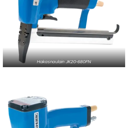
Hakasnaulain JK20-680FN