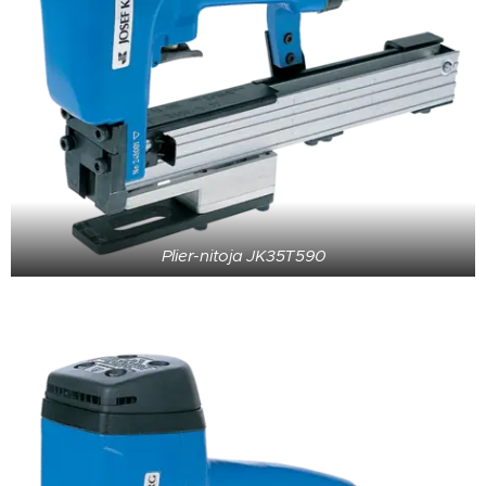
Plier-nitoja JK35T590