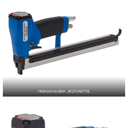
Hakasnaulain JK20A670L