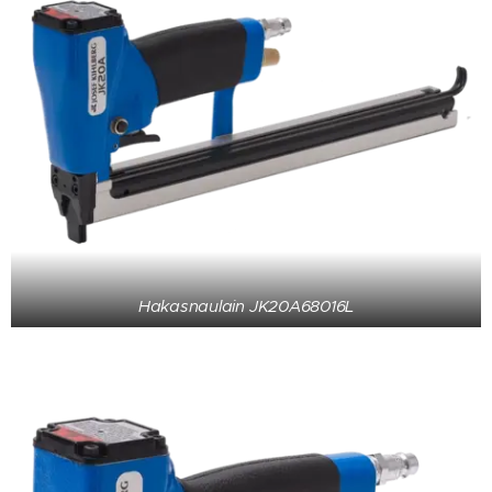
Hakasnaulain JK20A68016L