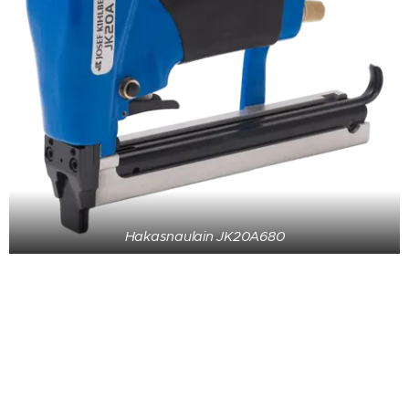
Hakasnaulain JK20A680