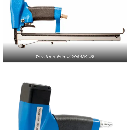
Taustanaulain JK20A689-16L