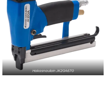
Hakasnaulain JK20A670